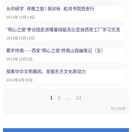
允中研学 · 寻根之旅 | 癸卯秋 · 杭湾书院西安行
2023年10月14日
“明心之旅”参访团走进隆基绿能及比亚迪西安工厂学习交流
2023年10月10日
慕岁终南——西安“明心之旅”终南山探幽笔记（五）
2023年10月9日
探索中华文明基因，发掘东方文化原动力
2023年6月30日
1
2
…
22
Posts
Ol
OLDER
navigation