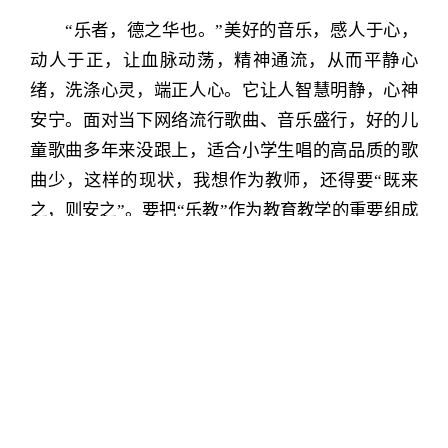
“乐者，德之华也。”美好的音乐，感人于心，
动人于正，让血脉动荡，精神通流，从而平静心
绪，洗涤心灵，端正人心。它让人智慧明静，心神
安宁。面对当下网络流行歌曲、音乐盛行，好的儿
童歌曲多年来没跟上，适合小学生唱的高品质的歌
曲少，这样的现状，我想作为教师，还得要“既来
之，则安之”。要把“乐教”作为教育教学的重要组成
部分，从自身做起，从家庭做起，从自己的课堂做
起，把诵读经典和“乐教”与教育教学有机结合在一
起，努力在自己的周围营造一个有利于学生的视听
环境。让我们的学生有高雅的音乐耳朵、诗的心
灵。让他们在“听”中领悟世界，让生命因音乐而美
善。祈愿：天地人和大道生，移风易俗美德成。万
物和谐自然美，人间共享德音声。