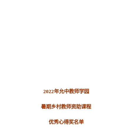
魏永茂老师
“外师造化，中得心源。”“超以象外，得其环
中。”“无为道士三尺琴，中有万古无穷音。”由此想
到，好的音乐一定是道与德的载体。幼时读过一
书，书曰：鹰是天空的音乐。虽年幼不甚了了，但
不妨赘续，曰：云霞是天空的音乐，鱼儿是水的音
乐，白雪是高山的音乐，绿草是原野的音乐，船舶
是海洋的音乐，灯光是夜晚的音乐，小朋友是家里
2022年允中教师学园
的音乐……写完，得意非常，呈师，师大赞，命全
暑期乡村教师资助课程
班同学仿写。至今已三十余年，忽然发现当年竟非
乱语。原来只要用心走进天地，天地到处都是音乐
优秀心得奖名单
啊！不，天地本身就是音乐。怪不得老子爷爷说“人