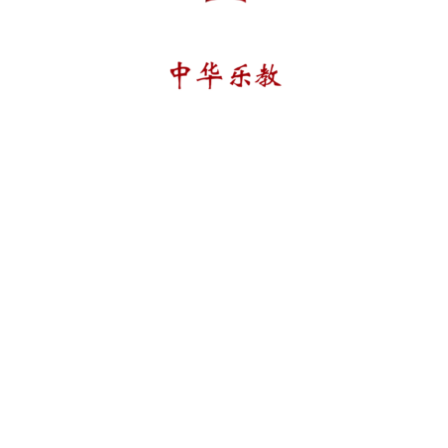
是因为心境开阔了，可以接纳更多的事物。常常有
人问我：“你做那么多工作，还要照顾两个孩子，并
且兼顾工作，你是怎么做到的？”是呀，这个问题有
时候，连我自己都要问自己了，有时候真的感觉自
己就是一个超人，但是，转念一想，不就是这几年
乐教练习的结果嘛。自从接触到允中文教院的乐教
课程，我几乎从不听流行音乐，加上静定训练，在
做事的时候注意力比较专注，心绪很少受到其他事
情的干扰，因此效率也要高得多。成年人的学习力
总归不如孩子们的好，我想，当国学雅乐真正走进
孩子们心灵的时候，他们的专注力同样会得到提
升，学习效率自然而然也能得到提升，因此，乐教
（点击上图支持中华乐教公益项目）
还是提高课堂效率的一大法宝。
多年来，我们通过理论研究、创作与制作、教学、
乐教可以渗透在教学中的方方面面，国学经典
传播与演出等多种方式，在家庭教育、基础教育、高等