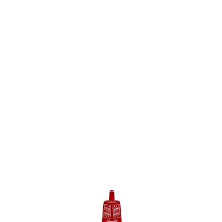
苦，缓解压力，消除烦恼和疲惫，鼓舞干劲，振奋
人心，调解情绪，还能改变性情，陶冶情操。做为
一名从教多年的乡村教师的我深深地体会到音乐对
于课堂教学的重要性和所起到的巨大作用。把音乐
融入教学中能够激发孩子们的学习兴趣，兴奋大
脑，开启智慧，开发智力，使孩子们对知识的掌
握、理解和接受更快更好，有助于身心健康，进步
提升的空间更大。
常利菊老师
音乐所承载的价值不仅仅是考级，而是为实现
生命境界的提升和真正的幸福。当志趣提高的时
候，我们会慢慢地发现心中的烦躁没有那么多了，