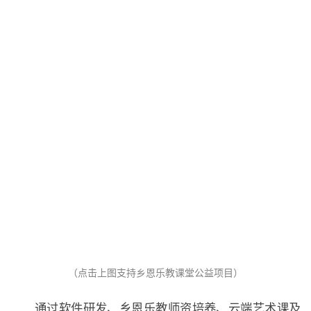
品一品生活的乐趣，现在教学整日繁忙，老师忙，
学生忙，我想让“乐教”的理念走进我的课堂，让我
的学生也能有片刻的轻松，让他们也能从音乐中找
到“鸟语花香”的感觉，从而热爱语文，热爱生活。
让他们也在悠悠鼓声中、笛声中领悟更多的智慧，
（点击上图支持乡恩乐教课堂公益项目）
启蒙心智，启发灵气，让我的语文课堂变得有温
度，有激情，从而达到提升学生语文素养的目标，
通过软件研发、乡恩乐教师资培养、云端艺术课及
培养学生优秀的学习品质。
乐库内容制作、校园环境音乐系统设计、乐教课堂等活
动，着力解决乡村地区优质艺术教育资源匮乏，儿童人
格教育、审美与创意教育不足，乡村教师人文艺术素养
李海侠老师
提升缺乏途径等问题，为乡村儿童养成人格、树立高尚
志趣提供优质精神食粮，切实改善乡村人文艺术教育状
乐教不仅可以陶冶性情还可以净化心灵。如果
况。
一篇感人的文章配上一首相应的国乐，一定可以起
到画龙点睛的效果，相信其感染力是很强的。一首