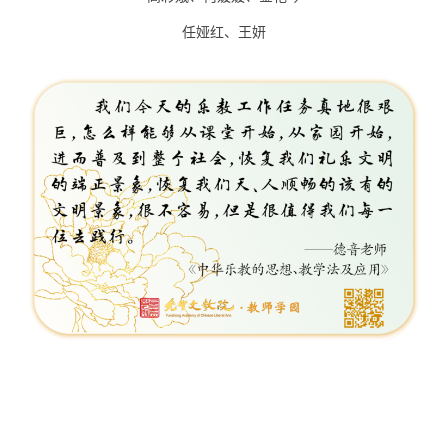
健康的心理、健康的情绪，把华夏5000年的文明智
任娅红、王妍
慧种子种在孩子的心田，为传承生命之道，做文明
的优秀传承者！
这是一个很艰巨的任务，面临的困难也许也会
很多。但是，既然做了中华文明的传承者，接过中
华文明的接力棒，那么，我们就应该为天地立心，
为生民立命，为往圣继绝学！
姜凤美老师
听音乐和欣赏音乐就是一种享受，一种心灵的
慰藉、陶醉和寄托，一种美感，使人身心愉悦，快
乐倍增。它是人们精神层面的一剂良药，能治愈痛