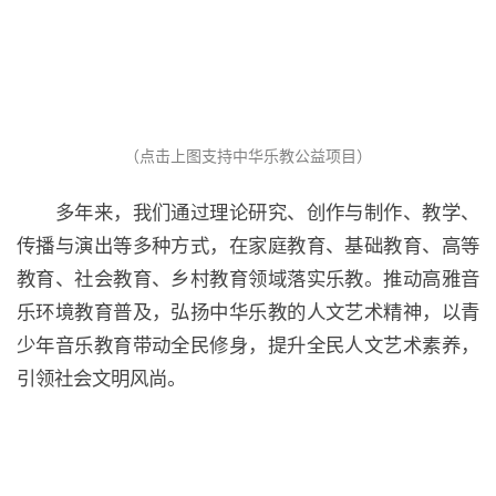
对于大多数学校来说已经不陌生，在诵读国学经典
教育、社会教育、乡村教育领域落实乐教。推动高雅音
的时候，选择合适的配乐来增强孩子们对古文经典
乐环境教育普及，弘扬中华乐教的人文艺术精神，以青
的直觉感受力。只要在学校有广播响起的地方，都
少年音乐教育带动全民修身，提升全民人文艺术素养，
可以引进乐教，让孩子们在点点滴滴中熏陶，感受
引领社会文明风尚。
美的境界，拥有音乐的耳朵，诗一般的心灵，音乐
有着无声的育人作用，因此，要巧妙地将雅乐嵌入
到儿童的日常生活当中，让孩子们在不知不觉中，
潜移默化中培养了良好的性情，完整的人格，从而
让孩子们受用一生。
惠静静老师
听着古典音乐会让人有种轻松、舒畅之感，会
让人充满无限遐想，忘乎所以然。听一听音乐可以