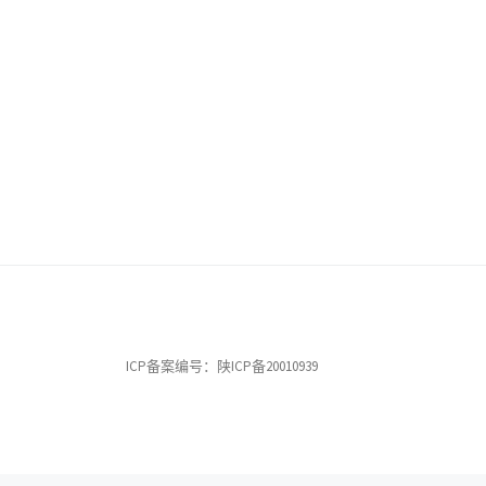
ICP备案编号：陕ICP备20010939
© 2026
允中文教院
– All rights reserved
Powered by
WP
– Designed with the
Customizr