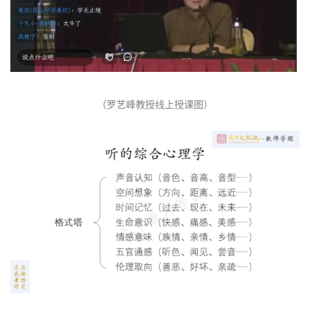
（罗艺峰教授线上授课图）