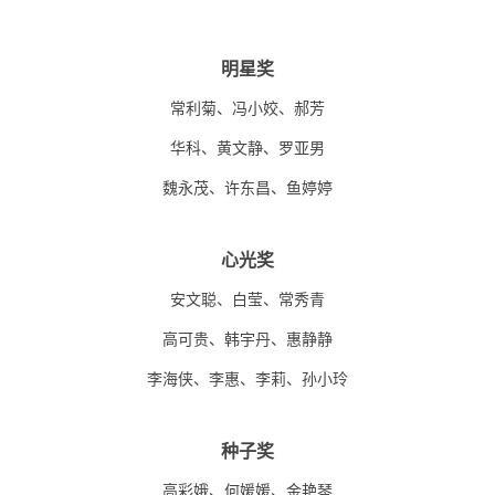
法地，地法天，天法道，道法自然”。走进自然，走
进国乐，领悟德音。从个人，从孩童，从今始，以
明星奖
礼乐经典，养性情，“明德日新，参赞化育”，从广
阔无垠世界汲取养分，让天地精神、中国气质重回
常利菊、冯小姣、郝芳
国民血脉，重建国民精神家园。
华科、黄文静、罗亚男
魏永茂、许东昌、鱼婷婷
华科老师
心光奖
安文聪、白莹、常秀青
此刻，作为一名教育工作者，我是感觉非常痛
心的！我们的国乐是多么宝贵的精神财富，我们竟
高可贵、韩宇丹、惠静静
然丢弃了这么久！而我们有多少学生是因为没有受
李海侠、李惠、李莉、孙小玲
到高雅音乐的影响，心灵缺失了太多的真、善、
美，内心是浮躁不安的。是的，我们需要在有品位
种子奖
的音乐中去感悟天地精神，坚定我们的志向，培养
高彩娥、何媛媛、金艳琴