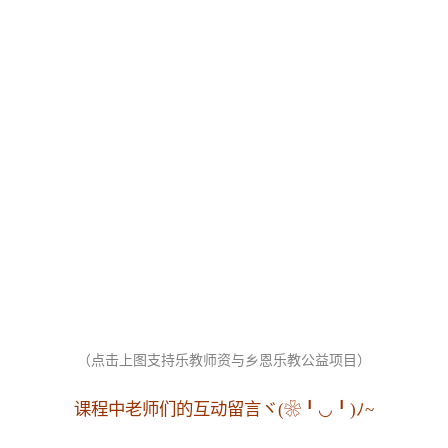
（点击上图支持乐教师资与乡恩乐教公益项目）
课程中老师们的互动留言ヾ(❀╹◡╹)ﾉ~