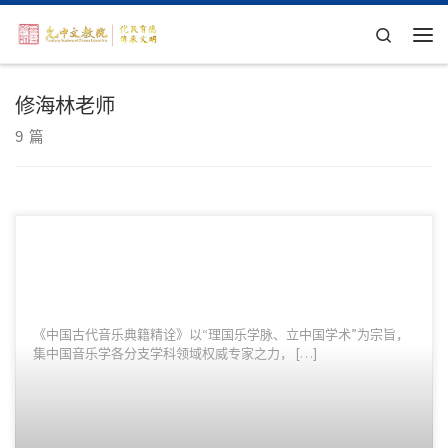
Skip to content
Search
主
修海林老师
9 篇
《中国古代音乐典籍精诠》以“理国乐学脉、立中国学术”为宗旨，
集中国音乐学各分支学科领域权威专家之力， […]