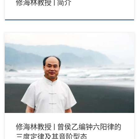
修海林教授 | 简介
曾侯乙编钟六阳律的三度定律及其音阶型态 修海林 “妥宾”——相当
于周律的“蕤宾”。“蕤”“妥”同音通 […]
修海林教授 | 曾侯乙编钟六阳律的
三度定律及其音阶型态