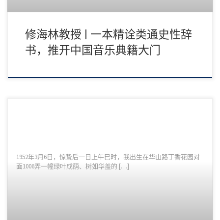
修海林教授 | 一本精诠类通史性辞
书，推开中国音乐典籍大门
1952年3月6日，惊蛰后一日上午巳时，我出生在华山路丁香花园对
面1006弄一幢绿叶成荫、树如华盖的 […]