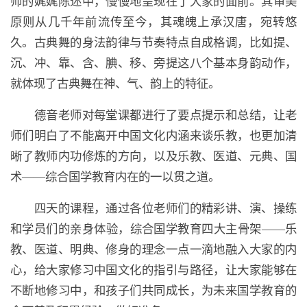
师的娓娓陈述中，慢慢地呈现在了大家的面前。其审美
原则从几千年前流传至今，其魂魄上承汉唐，宛转悠
久。古典舞的身法韵律与节奏特点自成格调，比如提、
沉、冲、靠、含、腆、移、旁提这八个基本身韵动作，
就体现了古典舞在神、气、韵上的特征。
德音老师对每堂课都进行了要点提示和总结，让老
师们明白了不能离开中国文化内涵来谈乐教，也更加清
晰了教师内功修炼的方向，以及乐教、医道、元典、国
术——综合国学教育内在的一以贯之道。
四天的课程，通过各位老师们的精彩讲、演、操练
和学员们的亲身体验，综合国学教育四大主骨架——乐
教、医道、明典、修身的理念一点一滴地融入大家的内
心，给大家修习中国文化的指引与路径，让大家能够在
不断地修习中，和孩子们共同成长，为未来国学教育的