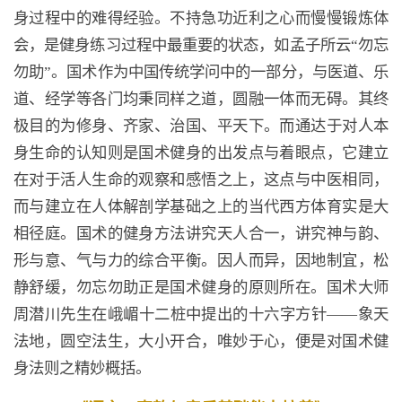
身过程中的难得经验。不持急功近利之心而慢慢锻炼体
会，是健身练习过程中最重要的状态，如孟子所云“勿忘
勿助”。国术作为中国传统学问中的一部分，与医道、乐
道、经学等各门均秉同样之道，圆融一体而无碍。其终
极目的为修身、齐家、治国、平天下。而通达于对人本
身生命的认知则是国术健身的出发点与着眼点，它建立
在对于活人生命的观察和感悟之上，这点与中医相同，
而与建立在人体解剖学基础之上的当代西方体育实是大
相径庭。国术的健身方法讲究天人合一，讲究神与韵、
形与意、气与力的综合平衡。因人而异，因地制宜，松
静舒缓，勿忘勿助正是国术健身的原则所在。国术大师
周潜川先生在峨嵋十二桩中提出的十六字方针——象天
法地，圆空法生，大小开合，唯妙于心，便是对国术健
身法则之精妙概括。