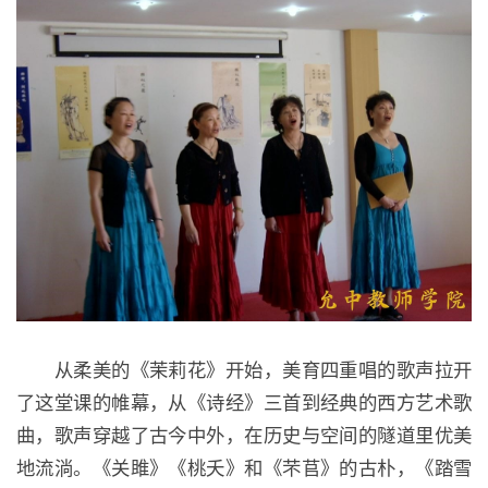
从柔美的《茉莉花》开始，美育四重唱的歌声拉开
了这堂课的帷幕，从《诗经》三首到经典的西方艺术歌
曲，歌声穿越了古今中外，在历史与空间的隧道里优美
地流淌。《关雎》《桃夭》和《芣苢》的古朴，《踏雪