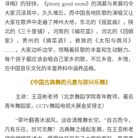
寻梅》的轻快，《plenty good room》的渴慕与希冀均令
大家沉浸其中，久久难忘。而中国各地民歌的演唱又让
大家在歌声中走遍了神州大地，东北的《摇篮曲》，陕
北的《三十里铺》，河南的《编花篮》，河北的《回娘
家》，贵州的《摘菜调》，彝族的《太阳与跳月》
……，大家边听边学，领略着民歌的丰富和生动魅力。
每个孩子都应该会唱自己家乡的歌，不忘乡音、乡情，
在中国音乐文化的丰富养料中涵养品格。
《中国古典舞的元素与即兴乐舞》
主讲：王亚彬老师（北京舞蹈学院青年教师，著名
青年舞蹈家，CCTV舞蹈电视大赛金奖得主）
“翠叶翻香沐淑风，淡妆清雅舞长空。”自古而今，
凡有乐在，岂可无舞？ 古典舞之缘起发展，在王亚彬老