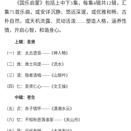
《国乐启蒙》包括上中下3集，每集4辑共12辑，汇
集75首乐曲，或安详沉静、悠远深邃，或优雅和畅、古
朴自然，或天机流露、灵动活泼……塑造人格，涵养性
情，开启心智，和谐身心。
上辑：圣贤
（一）道：太古遗音——《神人畅》
（二）逸：逸士风度——《流水》
（三）清：隐者清唱——《山居吟》
（四）仁：圣贤仁心——《文王操》
中辑：苍生
（五）贞：赤子情怀——《潇湘水云》
（六）忆：不知秋思落谁家——《关山月》
（七）悲：近代专辑——《大浪淘沙》