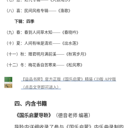
（八）喜：民间风格专辑——《渔歌》
下辑：四季
（九）春：春到人间草木知——《春晓吟》
（十）夏：人间有味是清欢——《出水莲》
（十一）秋：赠君明月满前溪——《秋宵步月》
（十二）冬：梅花香自苦寒来——《松风寒》
【益品书屋】官方正版《国乐启蒙》精装 CD版 APP版
（点击文字即可进入）
四、内含书籍
《国乐启蒙导聆》
（德音老师 编著）
导聆内详细收录了参与《国乐启蒙》内乐曲录制的