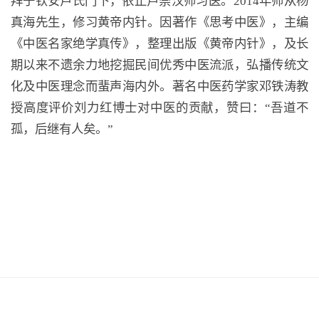
拜于钦安卢氏门下，依止卢崇汉师习医。2014年师从杨
真海先生，修习黄帝内针。因著作《思考中医》，主编
《中医名家绝学真传》，整理出版《黄帝内针》，及长
期以来不遗余力地挖掘民间优秀中医流派，弘播传统文
化及中医理念而蜚声海内外。著名中医药学家邓铁涛教
授高度评价刘力红博士对中医的贡献，赞曰：“吾道不
孤，后继有人矣。”