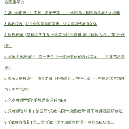
会隆重举办
2.愿中华正声生生不息，不绝于耳——中华乐教之国乐传承与人才培养
3.乐教校园 | 让生命因音乐而美善，让文明因传承而久远
4.乐教校园 | 翁镇发先生及上音笙乐团乐教讲·演《国乐入心，“笙”乐传
情》
5.国乐大家校园行 | 龚一先生《一枝极美丽的古代花朵——古琴艺术漫
谈》
6.国乐大家校园行 | 德音老师《外师造化，中得心源——中国艺术的精神
与人生的艺术》
7.
允中教师学园“乐教师资课程”简介
8.乐教师资培养 | 第四届“乐教与国学启蒙教育”骨干教师高级研修班
9.乐教师资培养 | 第三届“乐教与国学启蒙教育”骨干教师高级研修班