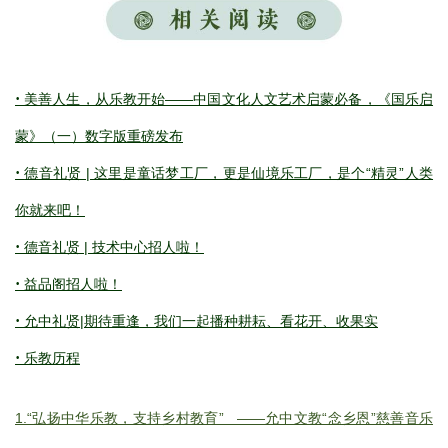
·
美善人生，从乐教开始——中国文化人文艺术启蒙必备，《国乐启
蒙》（一）数字版重磅发布
·
德音礼贤 | 这里是童话梦工厂，更是仙境乐工厂，是个“精灵”人类
你就来吧！
·
德音礼贤 | 技术中心招人啦！
·
益品阁招人啦！
·
允中礼贤|期待重逢，我们一起播种耕耘、看花开、收果实
·
乐教历程
1.“弘扬中华乐教，支持乡村教育” ——允中文教“念乡恩”慈善音乐