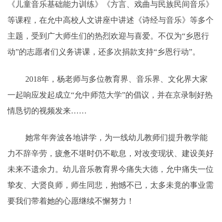
《儿童音乐基础能力训练》《方言、戏曲与民族民间音乐》
等课程，在允中高校人文讲座中讲述《诗经与音乐》等多个
主题，受到广大师生们的热烈欢迎与喜爱。不仅为“乡恩行
动”的志愿者们义务讲课，还多次捐款支持“乡恩行动”。
2018年，杨老师与多位教育界、音乐界、文化界大家
一起响应发起成立“允中师范大学”的倡议，并在京录制好热
情恳切的视频发来……
她常年奔波各地讲学，为一线幼儿教师们提升教学能
力不辞辛劳，疲惫不堪时仍不歇息，对改变现状、建设美好
未来不遗余力。幼儿音乐教育界今痛失大德，允中痛失一位
挚友、大贤良师，师生同悲，抱憾不已，太多未竟的事业需
要我们带着她的心愿继续不懈努力！