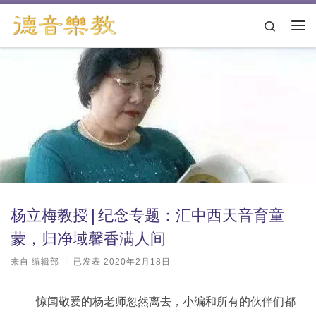
跳转到内容
Search
主
杨立梅教授 | 纪念专题：汇中西天音育童
蒙，归净域馨香满人间
来自
编辑部
|
已发表
2020年2月18日
惊闻敬爱的杨老师忽然离去，小编和所有的伙伴们都