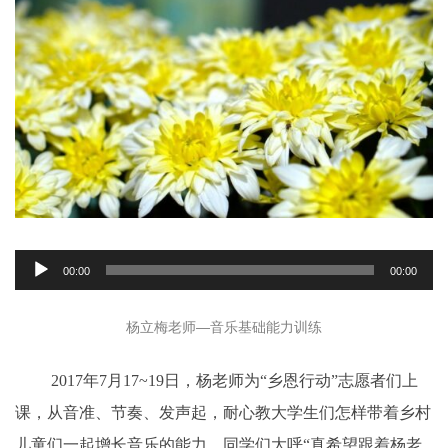
音
00:00
00:00
频
播
杨立梅老师—音乐基础能力训练
放
器
2017年7月17~19日，杨老师为“乡恩行动”志愿者们上
课，从音准、节奏、发声起，耐心教大学生们怎样带着乡村
儿童们一起增长音乐的能力，同学们大呼“真希望跟着杨老