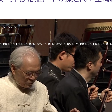
) not found
%B4%E4%B8%8E%E4%B9%90%E9%98%9F%E3%80%8A%E5%B9%B3%E6%B2%