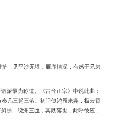
排挤，见平沙无垠，雁序情深，有感于兄弟
会诸派最为称道。《古音正宗》中说此曲：
节奏凡三起三落。初弹似鸿雁来宾，极云霄
声斜掠，绕洲三匝，其既落也，此呼彼应，