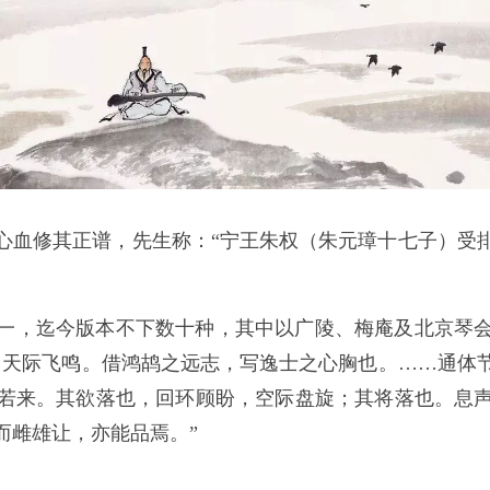
心血修其正谱，先生称：“宁王朱权（朱元璋十七子）受
一，迄今版本不下数十种，其中以广陵、梅庵及北京琴
，天际飞鸣。借鸿鸪之远志，写逸士之心胸也。……通体
若来。其欲落也，回环顾盼，空际盘旋；其将落也。息
而雌雄让，亦能品焉。”