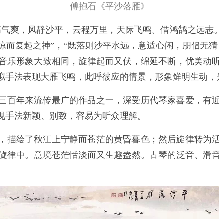
傅抱石《平沙落雁》
高气爽，风静沙平，云程万里，天际飞鸣。借鸿鹄之远志。
惊而复起之神”，“既落则沙平水远，意适心闲，朋侣无猜
音乐形象大致相同，旋律起而又伏，绵延不断，优美动
拟手法表现大雁飞鸣，此呼彼应的情景，形象鲜明生动，
三百年来流传最广的作品之一，深受历代琴家喜爱，有
现手法新颖、别致，容易为听众理解。
，描绘了秋江上宁静而苍茫的黄昏暮色；然后旋律转为
旋律中。意境苍茫恬淡而又生趣盎然。古琴的泛音、滑