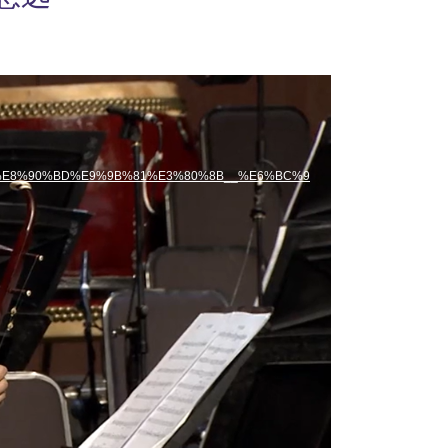
99%E8%90%BD%E9%9B%81%E3%80%8B__%E6%BC%9