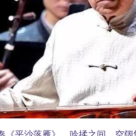
队演奏《平沙落雁》，吟揉之间，空阔