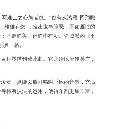
写逸士之心胸者也。”也有从鸿雁“回翔瞻
，雌雄有叙”，发出世事险恶，不如雁性的
听；基调静美，但静中有动。诸城派的《平
别具一格。
近百种琴谱刊载此曲。它之所以流传甚广，
活泼灵，点缀以雁群鸣叫呼应的音型，充满
音等特有技法的运用，使得乐韵更加丰富，