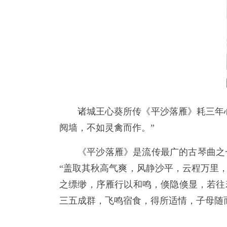
诸城王心葵所传《平沙落雁》耗三年
阋墙，不如灵禽而作。”
《平沙落雁》是流传最广的古琴曲之
“盖取其秋高气爽，风静沙平，云程万里
之缥缈，序雁行以和鸣，倏隐倏显，若往
三五成群，飞鸣宿食，得所适情，子母随