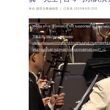
来自
德音乐教编辑部
|
已发表
2020年9月15日
视
Media error: Format(s) not supported or source(s
频
播
下载文件: http://yuejiao.org/wp-
放
content/uploads/2020/09/%E5%8F%A4%E7%90
器
4%E5%A5%8F-%E9%BE%9A%E4%B8%80.mp4?_=1