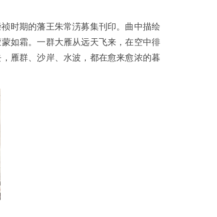
崇祯时期的藩王朱常淓募集刊印。曲中描绘
蒙蒙如霜。一群大雁从远天飞来，在空中徘
去，雁群、沙岸、水波，都在愈来愈浓的暮