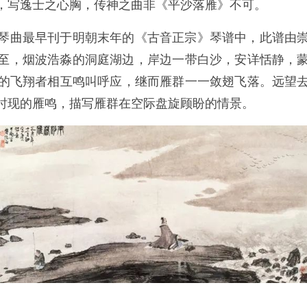
，写逸士之心胸，传神之曲非《平沙落雁》不可。
琴曲最早刊于明朝末年的《古音正宗》琴谱中，此谱由
至，烟波浩淼的洞庭湖边，岸边一带白沙，安详恬静，
的飞翔者相互鸣叫呼应，继而雁群一一敛翅飞落。远望
时现的雁鸣，描写雁群在空际盘旋顾盼的情景。