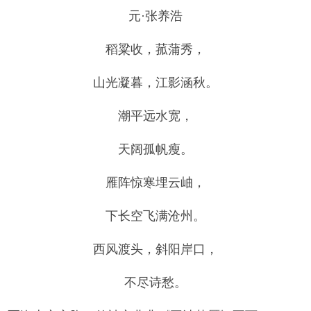
元·张养浩
稻粱收，菰蒲秀，
山光凝暮，江影涵秋。
潮平远水宽，
天阔孤帆瘦。
雁阵惊寒埋云岫，
下长空飞满沧州。
西风渡头，斜阳岸口，
不尽诗愁。