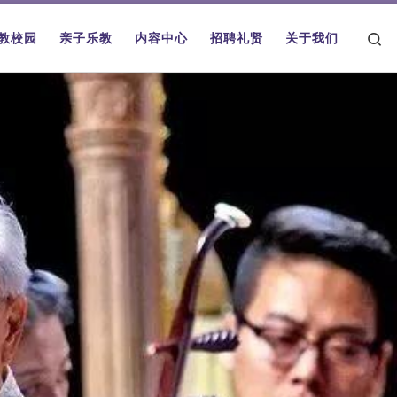
Se
教校园
亲子乐教
内容中心
招聘礼贤
关于我们