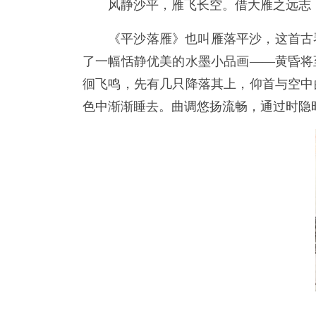
风静沙平，雁飞长空。借大雁之远志
《平沙落雁》也叫雁落平沙，这首古
了一幅恬静优美的水墨小品画——黄昏将
徊飞鸣，先有几只降落其上，仰首与空中
色中渐渐睡去。曲调悠扬流畅，通过时隐