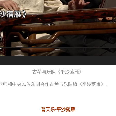
古琴与乐队《平沙落雁》
老师和中央民族乐团合作古琴与乐队版《平沙落雁》。
普天乐·平沙落雁