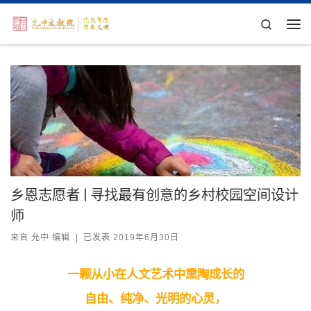
Skip to content
Search
主
乡恩志愿者 | 寻找最有创意的乡村校园空间设计
师
来自
允中 编辑
|
已发表
2019年6月30日
一颗从小在人文艺术中熏陶成长的
自由、纯净、光明的心灵，