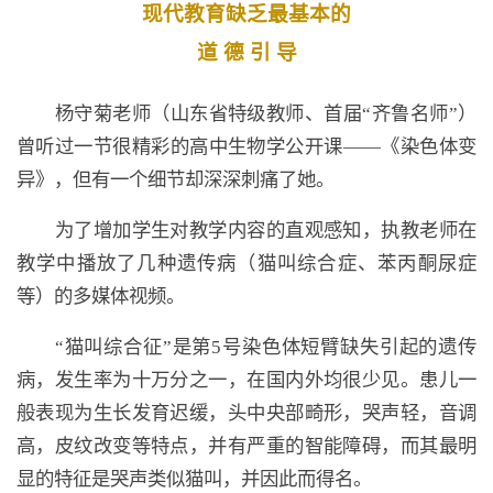
现代教育缺乏最基本的
道 德 引 导
杨守菊老师（山东省特级教师、首届“齐鲁名师”）
曾听过一节很精彩的高中生物学公开课——《染色体变
异》，但有一个细节却深深刺痛了她。
为了增加学生对教学内容的直观感知，执教老师在
教学中播放了几种遗传病（猫叫综合症、苯丙酮尿症
等）的多媒体视频。
“猫叫综合征”是第5号染色体短臂缺失引起的遗传
病，发生率为十万分之一，在国内外均很少见。患儿一
般表现为生长发育迟缓，头中央部畸形，哭声轻，音调
高，皮纹改变等特点，并有严重的智能障碍，而其最明
显的特征是哭声类似猫叫，并因此而得名。