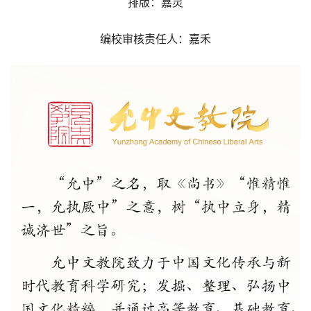
排版：嘉灵
编校审核责任人：嘉禾