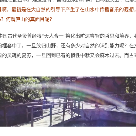
是啊，最初是在大自然的引导下产生了在山水中传播音乐的遐想
吗？何谓庐山的真面目呢？
中国古代圣贤曾经将“天人合一”换化出旷达睿智的哲思和境界
的框套中了，一旦放归山野，还有多少对自然的识别能力呢？在
暂的灵魂的复苏，一旦回到已有的惯性中就又会麻木过去。而古