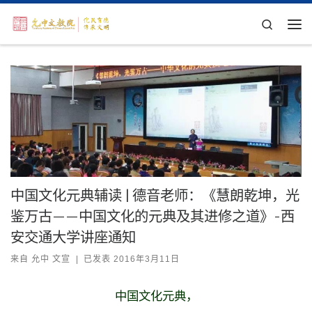
Skip to content
Search
主
中国文化元典辅读 | 德音老师：《慧朗乾坤，光
鉴万古——中国文化的元典及其进修之道》-西
安交通大学讲座通知
来自
允中 文宣
|
已发表
2016年3月11日
中国文化元典，