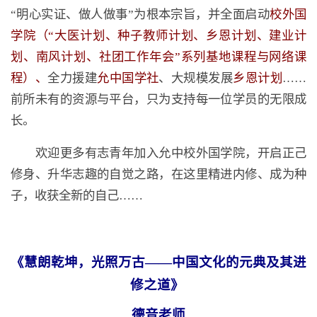
“明心实证、做人做事”为根本宗旨，并全面启动
校外国
学院（“大医计划、种子教师计划、乡恩计划、建业计
划、南风计划、社团工作年会”系列基地课程与网络课
程）、
全力援建
允中国学社
、大规模发展
乡恩计划
……
前所未有的资源与平台，只为支持每一位学员的无限成
长。
欢迎更多有志青年加入允中校外国学院，开启正己
修身、升华志趣的自觉之路，在这里精进内修、成为种
子，收获全新的自己……
《慧朗乾坤，光照万古——
中国文化的元典及其进
修之道》
德音老师