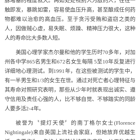
脉堵塞的程度就大。再如处处视别人为敌的人，往往一
触即发，暴跳如雷，容易使血压升高，甚至酿成任何药
物都难以治愈的高血压。至于贪污受贿和盗窃之类的
人，因做贼心虚，易失眠、烦躁、精神压力很大，这种
人的寿命比大多数人短。
美国心理学家杰尔曼和他的学生历时70多年，对加
州各中学865名男生和672名女生每隔 5至10年反复进行
详细地心理测试。到1991年，在这些被测试的学生中，
有一半男生和1/3的女生在世。通过对死亡者心理特征与
其寿命对照研究表明，那些从少年时就表现出诚实、遵
守信用及责任心强的人，比不够自觉、不够踏实的同龄
人要多活2-4年。
被誉为〝提灯天使〞的南丁格尔女士(Florence
Nightingale)来自英国上流社会家庭，但她放弃优越生