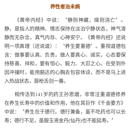
养性者治未病
《黄帝内经》中说：〝静则神藏，燥则消亡〞。
静，是指人的精神、情志保持在淡泊宁静状态，神气清
静而无杂念，真气内存、心神安宁。《黄帝内经》还说
明一项真理（还说道）：〝养生要重德〞。重视道德包
含：做事要认真、负责，做人要真心、诚实，心态要保
持慈善、祥和，要有恒心、毅力、大忍之心。在受到外
因冲撞时，能用豁达的心胸去包容体谅，而不是马上进
入热战状态，唇枪舌剑一番。
相传活到141岁的药王孙思邈，非常注重道德修养
在养生长寿中的价值和作用，他在其巨作《千金要方》
中说：〝养生在于德行。德行兼备，虽不吃药也可以长
寿；德行不足，虽服玉液金丹(仙丹)也不能延寿。〞