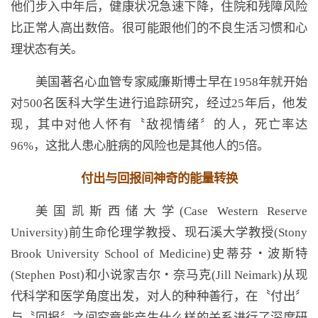
他们步入中年后，健康状况急速下降，住院和残障风险
比正常人高出数倍。很可能跟他们的不良生活习惯和心
理状态有关。
美国著名心血管专家威廉斯博士早在1958年就开始
对500名医科大学生进行追踪研究，经过25年后，他发
现，其中对他人怀有〝敌视情绪〞的人，死亡率达
96%，这批人患心脏病的风险也是其他人的5倍。
付出与回报间神奇的能量转换
美国凯斯西储大学(Case Western Reserve
University)前生命伦理学教授、现石溪大学教授(Stony
Brook University School of Medicine)史蒂芬‧波斯特
(Stephen Post)和小说家吉尔‧奈马克(Jill Neimark)从现
代科学和医学角度出发，对人的种种善行，在〝付出〞
与〝回报〞之间究竟能产生什么样的关系进行了深度研