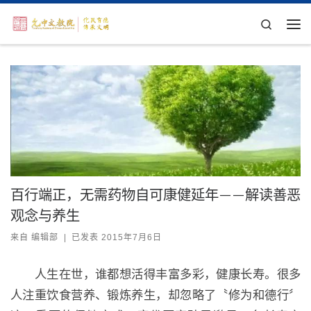
Skip to content
Search
主
百行端正，无需药物自可康健延年——解读善恶
观念与养生
来自
编辑部
|
已发表
2015年7月6日
人生在世，谁都想活得丰富多彩，健康长寿。很多
人注重饮食营养、锻炼养生，却忽略了〝修为和德行〞