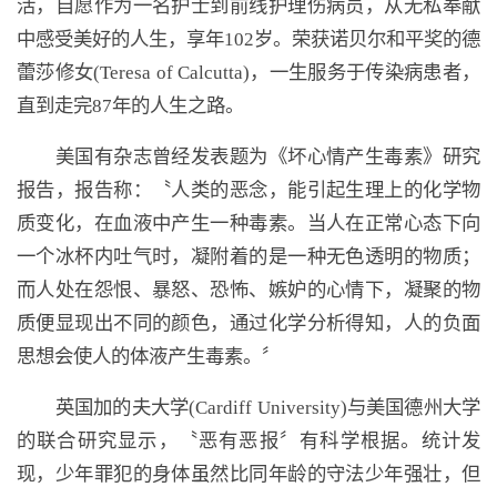
活，自愿作为一名护士到前线护理伤病员，从无私奉献
中感受美好的人生，享年102岁。荣获诺贝尔和平奖的德
蕾莎修女(Teresa of Calcutta)，一生服务于传染病患者，
直到走完87年的人生之路。
美国有杂志曾经发表题为《坏心情产生毒素》研究
报告，报告称：〝人类的恶念，能引起生理上的化学物
质变化，在血液中产生一种毒素。当人在正常心态下向
一个冰杯内吐气时，凝附着的是一种无色透明的物质；
而人处在怨恨、暴怒、恐怖、嫉妒的心情下，凝聚的物
质便显现出不同的颜色，通过化学分析得知，人的负面
思想会使人的体液产生毒素。〞
英国加的夫大学(Cardiff University)与美国德州大学
的联合研究显示，〝恶有恶报〞有科学根据。统计发
现，少年罪犯的身体虽然比同年龄的守法少年强壮，但