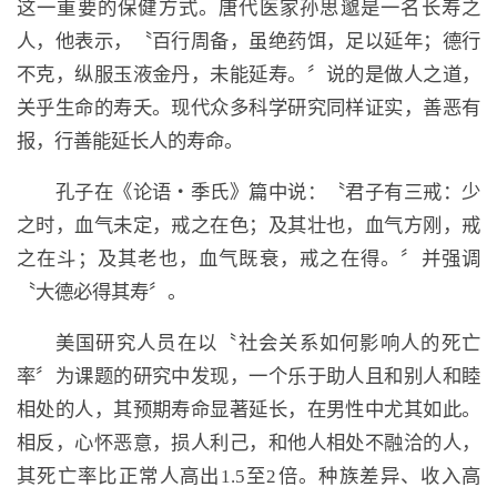
这一重要的保健方式。唐代医家孙思邈是一名长寿之
人，他表示，〝百行周备，虽绝药饵，足以延年；德行
不克，纵服玉液金丹，未能延寿。〞说的是做人之道，
关乎生命的寿夭。现代众多科学研究同样证实，善恶有
报，行善能延长人的寿命。
孔子在《论语‧季氏》篇中说：〝君子有三戒：少
之时，血气未定，戒之在色；及其壮也，血气方刚，戒
之在斗；及其老也，血气既衰，戒之在得。〞并强调
〝大德必得其寿〞。
美国研究人员在以〝社会关系如何影响人的死亡
率〞为课题的研究中发现，一个乐于助人且和别人和睦
相处的人，其预期寿命显著延长，在男性中尤其如此。
相反，心怀恶意，损人利己，和他人相处不融洽的人，
其死亡率比正常人高出1.5至2倍。种族差异、收入高