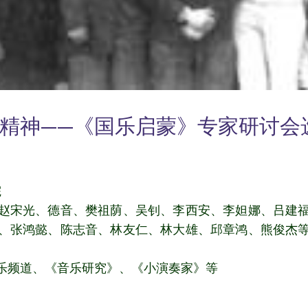
精神——《国乐启蒙》专家研讨会
院
赵宋光、德音、樊祖荫、吴钊、李西安、李妲娜、吕建
、张鸿懿、陈志音、林友仁、林大雄、邱章鸿、熊俊杰
乐频道、《音乐研究》、《小演奏家》等