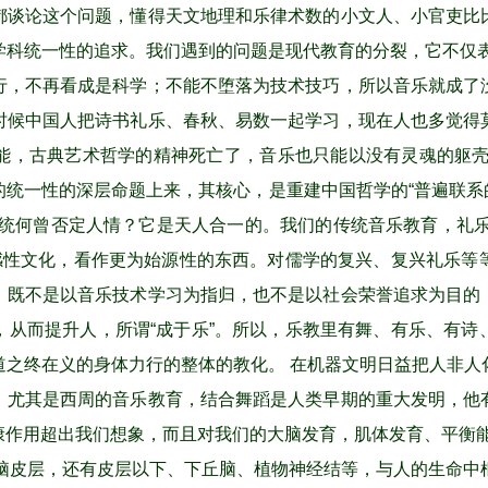
都谈论这个问题，懂得天文地理和乐律术数的小文人、小官吏比
学科统一性的追求。我们遇到的问题是现代教育的分裂，它不仅表
行，不再看成是科学；不能不堕落为技术技巧，所以音乐就成了
时候中国人把诗书礼乐、春秋、易数一起学习，现在人也多觉得
能，古典艺术哲学的精神死亡了，音乐也只能以没有灵魂的躯壳
统一性的深层命题上来，其核心，是重建中国哲学的“普遍联系的
传统何曾否定人情？它是天人合一的。我们的传统音乐教育，礼乐
为感性文化，看作更为始源性的东西。对儒学的复兴、复兴礼乐等
，既不是以音乐技术学习为指归，也不是以社会荣誉追求为目的
，从而提升人，所谓“成于乐”。所以，乐教里有舞、有乐、有诗
道之终在义的身体力行的整体的教化。 在机器文明日益把人非人
，尤其是西周的音乐教育，结合舞蹈是人类早期的重大发明，他
康作用超出我们想象，而且对我们的大脑发育，肌体发育、平衡
脑皮层，还有皮层以下、下丘脑、植物神经结等，与人的生命中