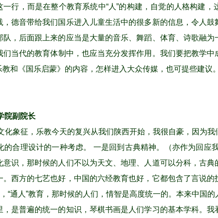
乐这一行，而是在整个教育系统中“人”的构建，自觉的人格构建
践，德音带给我们国乐进入儿童生活中的很多新的信息，令人鼓
部队，后面跟上来的应当是大量的音乐、舞蹈、体育、诗歌融为
我们当代的教育体制中，也应当充分发挥作用。我们要把教学中
乐教和《国乐启蒙》的内容，怎样进入大众传媒，也可提些建议
学院副院长
文化象征，乐教今天的复兴从我们陕西开始，我很自豪，因为我
化的合理设计的一种考虑。 一是回到古典精神。（亦作为回应我
化意识，那时候的人们不以为天文、地理、人道可以分科，古典
一。西方的七艺也好，中国的六经教育也好，它都包含了言说的
育，“通人”教育，那时候的人们，情智是高度统一的。本来中国
里，是普遍的统一的知识，琴棋书画是人们学习的基本学科。我