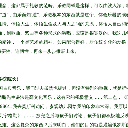
理念，这都属于礼教的范畴。乐教同样是这样，可以由浅入深，
求“道”，由乐而知“道”。乐教根本的东西就是这个。你会乐器的
性情、体悟人生，体悟生命及人与人之间的关系，体悟人自己和
诵，到歌曲、戏曲等各种形式的演唱，应该是很宽泛的。我这几
的精神，一个是艺术的精神。如果配合得好，对传统文化的发扬
重要性、迫切性，再来一步步推展出来。
学院院长）
国古典音乐，我们过去虽然也提过，但没有特别的重视，就是把
翔鹏先生讲法是高文化音乐，这有它的积极意义…… 第二点，《
986年我去莫斯科访问，参观幼儿园给我的印象非常深。我原以
列宁格勒》，……放完之后与孩子们讨论，孩子们都积极地反
么难、这么复杂的东西？后来明白，他们的目的就是灌输俄罗斯